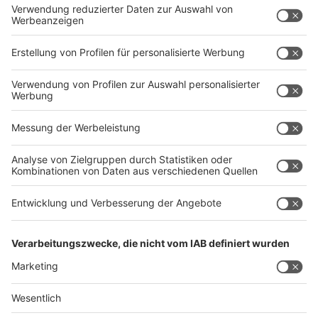
Werbung in Messemedien
Marketing-Pakete
Unternehmenspräsentationen
Produktpräsentation
Digitale Banner
Videos
Anzeigenwerbung
Werbung auf dem Messegelände
Displaywerbung und Messewegweiser
Außenwerbung
Presse
Werbemittel
Sponsoring
Werbung auf dem Messestand
Banner, Folien, Plakate und mehr
360° Scan vom Messestand
Informationen
Informationen und Richtlinien
Technische Richtlinien
Informationsbroschüren
Nutzungsbedingungen
Standbauerportal