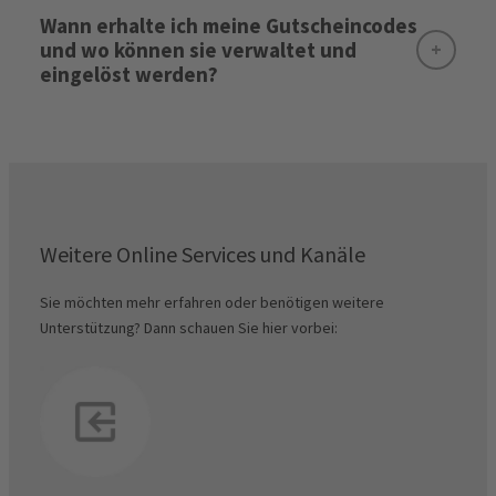
Wann erhalte ich meine Gutscheincodes
und wo können sie verwaltet und
eingelöst werden?
Bestellfristen
Mein Konto - Standverwaltung -
Aussteller-Gutscheincodes:
Rechnungen & Dokumente
Standmiete und Vorauszahlung:
Weitere Online Services und Kanäle
Ausnahme:
Sie möchten mehr erfahren oder benötigen weitere
Aussteller-Gutscheincodemanager
Unterstützung? Dann schauen Sie hier vorbei:
Besucher-Gutscheincodes:
Endabrechnung:
Wichtiger Hinweis: