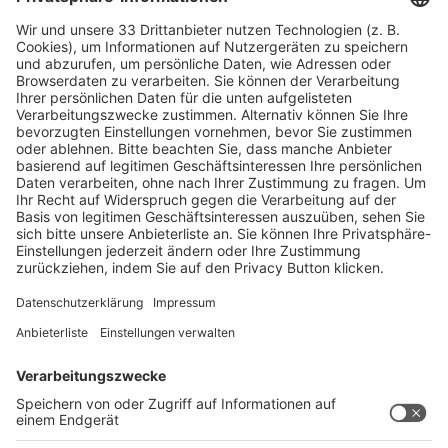
Versicherungen
Bewachungen
Logistik / Spedition
Kran- und Hebefahrzeuge
Arbeitsbühnen
Nachschubflächen
Container Stellfläche
Container Vermietung
Lagerung
Verpackung und Versand
Stellplatz Cateringfahrzeuge
Party und Catering
Ausstellerabend
Standparty
Catering
Räume und Business Center
Konferenz- und Meetingräume
Event Locations
Foto-, Film- und Videoproduktion
Hotelschiffe
Marketing & Presse
Eintrittsgutscheine