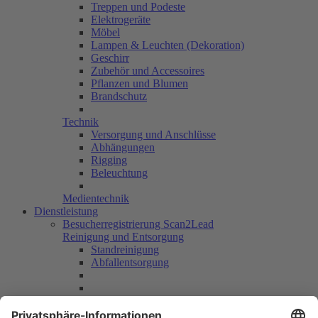
Treppen und Podeste
Elektrogeräte
Möbel
Lampen & Leuchten (Dekoration)
Geschirr
Zubehör und Accessoires
Pflanzen und Blumen
Brandschutz
Technik
Versorgung und Anschlüsse
Abhängungen
Rigging
Beleuchtung
Medientechnik
Dienstleistung
Besucherregistrierung Scan2Lead
Reinigung und Entsorgung
Standreinigung
Abfallentsorgung
Personal
Sicherheit