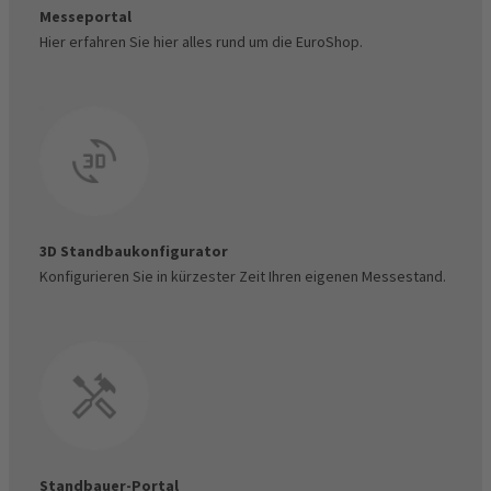
Messeportal
Hier erfahren Sie hier alles rund um die EuroShop.
Mein Konto - Standverwaltung - Rechnungen &
Dokumente
Besucher-Gutscheincodemanager
3D Standbaukonfigurator
Konfigurieren Sie in kürzester Zeit Ihren eigenen Messestand.
Standbauer-Portal